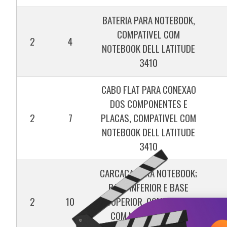
BATERIA PARA NOTEBOOK,
COMPATIVEL COM
2
4
NOTEBOOK DELL LATITUDE
3410
CABO FLAT PARA CONEXAO
DOS COMPONENTES E
2
7
PLACAS, COMPATIVEL COM
NOTEBOOK DELL LATITUDE
3410
CARCACA PARA NOTEBOOK;
BASE INFERIOR E BASE
2
10
SUPERIOR, COMPATIVEL
COM NOTEBOOK DELL