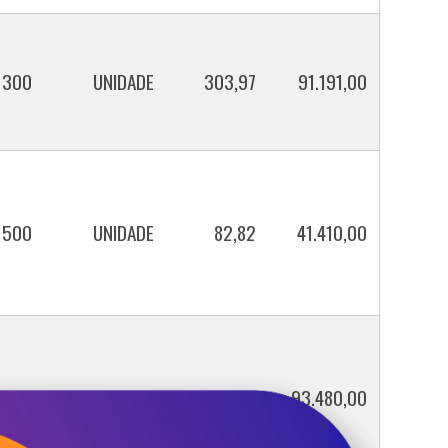
300
UNIDADE
303,97
91.191,00
500
UNIDADE
82,82
41.410,00
300
UNIDADE
311,60
93.480,00