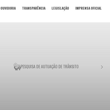
OUVIDORIA
TRANSPARÊNCIA
LEGISLAÇÃO
IMPRENSA OFICIAL
PESQUISA DE AUTUAÇÃO DE TRÂNSITO
NEGO