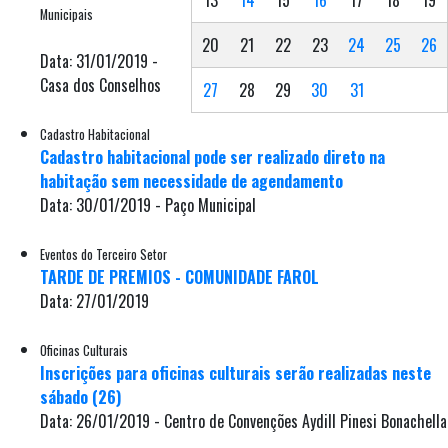
13
14
15
16
17
18
19
Municipais
20
21
22
23
24
25
26
Data: 31/01/2019 -
Casa dos Conselhos
27
28
29
30
31
Cadastro Habitacional
Cadastro habitacional pode ser realizado direto na
habitação sem necessidade de agendamento
Data: 30/01/2019 - Paço Municipal
Eventos do Terceiro Setor
TARDE DE PREMIOS - COMUNIDADE FAROL
Data: 27/01/2019
Oficinas Culturais
Inscrições para oficinas culturais serão realizadas neste
sábado (26)
Data: 26/01/2019 - Centro de Convenções Aydill Pinesi Bonachella