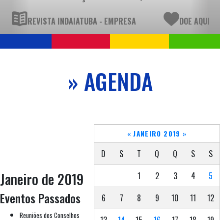
REVISTA INDAIATUBA - EMPRESA
DOE AQUI
» AGENDA
«
JANEIRO 2019
»
D
S
T
Q
Q
S
S
Janeiro de 2019
1
2
3
4
5
Eventos Passados
6
7
8
9
10
11
12
Reuniões dos Conselhos