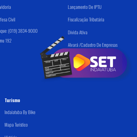
vidoria
Lançamento De IPTU
fesa Civil
Fiscalização Tributária
sque: (019) 3834-9000
Dívida Ativa
mu 192
Alvará /Cadastro De Empresas
Tesouraria - (PAGTO
FORNECEDORES)
Turismo
Indaiatuba By Bike
Mapa Turístico