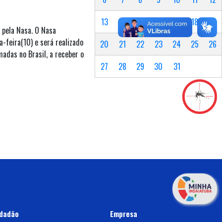
13
14
15
16
17
18
19
 pela Nasa. O Nasa
-feira(10) e será realizado
20
21
22
23
24
25
26
adas no Brasil, a receber o
27
28
29
30
31
dadão
Empresa