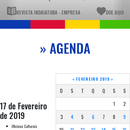
REVISTA INDAIATUBA - EMPRESA
DOE AQUI
» AGENDA
«
FEVEREIRO 2019
»
D
S
T
Q
Q
S
S
17 de Fevereiro
1
2
de 2019
3
4
5
6
7
8
9
Oficinas Culturais
10
11
12
13
14
15
16