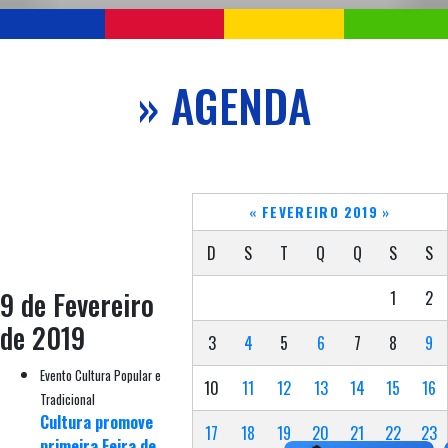
» AGENDA
«
FEVEREIRO 2019
»
D
S
T
Q
Q
S
S
9 de Fevereiro
1
2
de 2019
3
4
5
6
7
8
9
Evento Cultura Popular e
10
11
12
13
14
15
16
Tradicional
Cultura promove
17
18
19
20
21
22
23
primeira Feira de