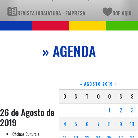
REVISTA INDAIATUBA - EMPRESA
DOE AQUI
» AGENDA
«
AGOSTO 2019
»
D
S
T
Q
Q
S
S
26 de Agosto de
1
2
3
2019
4
5
6
7
8
9
10
Oficinas Culturais
11
12
13
14
15
16
17