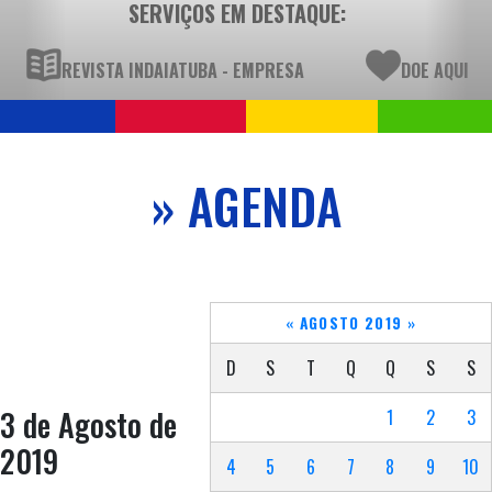
SERVIÇOS EM DESTAQUE:
REVISTA INDAIATUBA - EMPRESA
DOE AQUI
» AGENDA
«
AGOSTO 2019
»
D
S
T
Q
Q
S
S
3 de Agosto de
1
2
3
2019
4
5
6
7
8
9
10