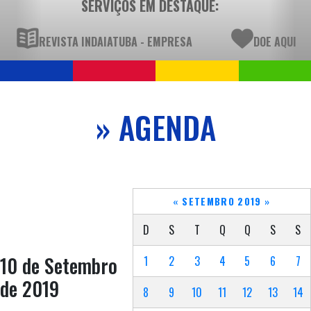
SERVIÇOS EM DESTAQUE:
REVISTA INDAIATUBA - EMPRESA
DOE AQUI
» AGENDA
«
SETEMBRO 2019
»
D
S
T
Q
Q
S
S
10 de Setembro
1
2
3
4
5
6
7
de 2019
8
9
10
11
12
13
14