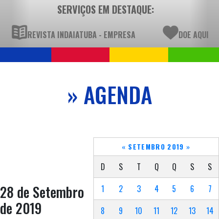
SERVIÇOS EM DESTAQUE:
REVISTA INDAIATUBA - EMPRESA
DOE AQUI
» AGENDA
«
SETEMBRO 2019
»
D
S
T
Q
Q
S
S
28 de Setembro
1
2
3
4
5
6
7
de 2019
8
9
10
11
12
13
14