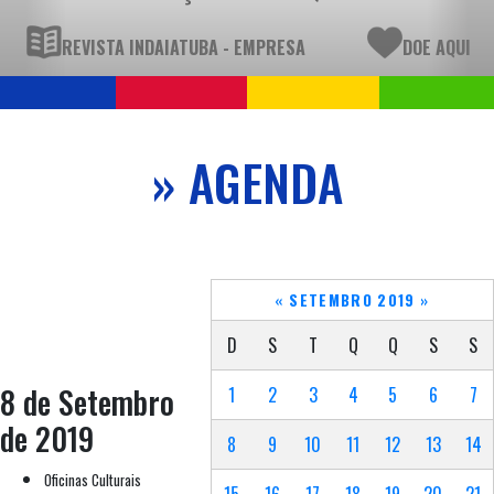
REVISTA INDAIATUBA - EMPRESA
DOE AQUI
» AGENDA
«
SETEMBRO 2019
»
D
S
T
Q
Q
S
S
8 de Setembro
1
2
3
4
5
6
7
de 2019
8
9
10
11
12
13
14
Oficinas Culturais
15
16
17
18
19
20
21