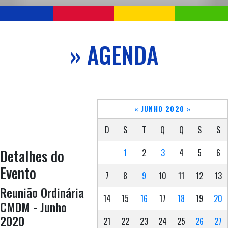
» AGENDA
«
JUNHO 2020
»
D
S
T
Q
Q
S
S
Detalhes do
1
2
3
4
5
6
Evento
7
8
9
10
11
12
13
Reunião Ordinária
14
15
16
17
18
19
20
CMDM - Junho
2020
21
22
23
24
25
26
27