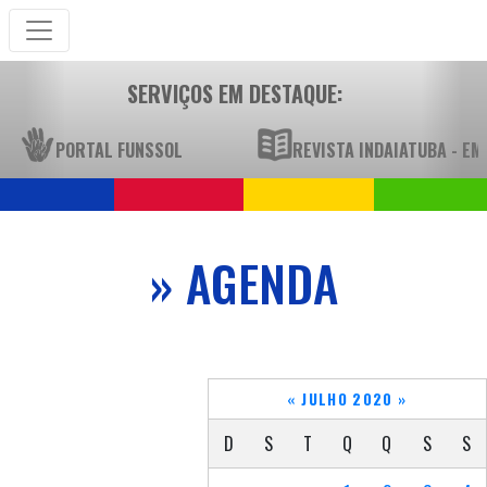
SERVIÇOS EM DESTAQUE:
PORTAL FUNSSOL
REVISTA INDAIATUBA - E
» AGENDA
«
JULHO 2020
»
D
S
T
Q
Q
S
S