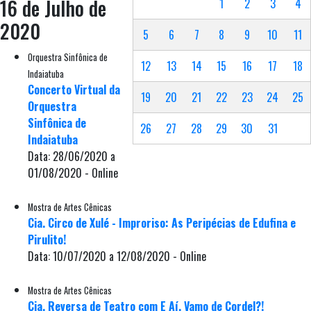
16 de Julho de
1
2
3
4
2020
5
6
7
8
9
10
11
Orquestra Sinfônica de
12
13
14
15
16
17
18
Indaiatuba
Concerto Virtual da
19
20
21
22
23
24
25
Orquestra
Sinfônica de
26
27
28
29
30
31
Indaiatuba
Data: 28/06/2020 a
01/08/2020 - Online
Mostra de Artes Cênicas
Cia. Circo de Xulé - Improriso: As Peripécias de Edufina e
Pirulito!
Data: 10/07/2020 a 12/08/2020 - Online
Mostra de Artes Cênicas
Cia. Reversa de Teatro com E Aí, Vamo de Cordel?!