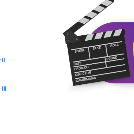
 II
 III