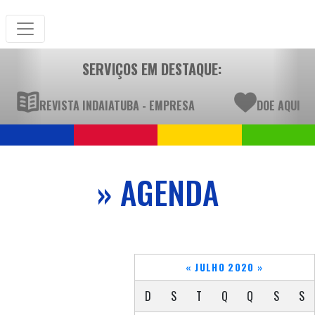
SERVIÇOS EM DESTAQUE:
REVISTA INDAIATUBA - EMPRESA
DOE AQUI
» AGENDA
«
JULHO 2020
»
D
S
T
Q
Q
S
S