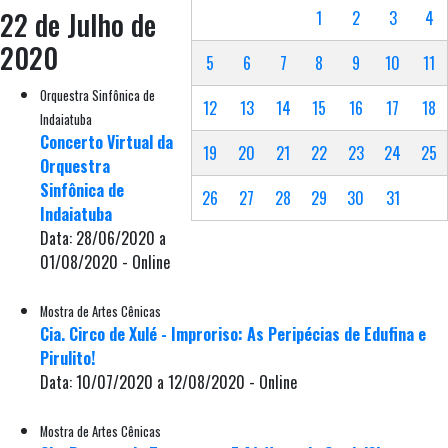
22 de Julho de
1
2
3
4
2020
5
6
7
8
9
10
11
Orquestra Sinfônica de
12
13
14
15
16
17
18
Indaiatuba
Concerto Virtual da
19
20
21
22
23
24
25
Orquestra
Sinfônica de
26
27
28
29
30
31
Indaiatuba
Data: 28/06/2020 a
01/08/2020 - Online
Mostra de Artes Cênicas
Cia. Circo de Xulé - Improriso: As Peripécias de Edufina e
Pirulito!
Data: 10/07/2020 a 12/08/2020 - Online
Mostra de Artes Cênicas