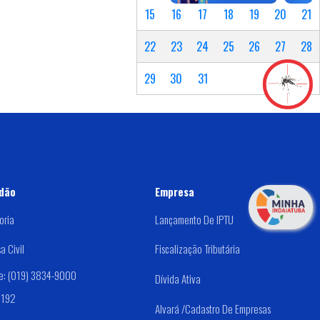
15
16
17
18
19
20
21
22
23
24
25
26
27
28
29
30
31
dão
Empresa
oria
Lançamento De IPTU
a Civil
Fiscalização Tributária
e: (019) 3834-9000
Dívida Ativa
 192
Alvará /Cadastro De Empresas