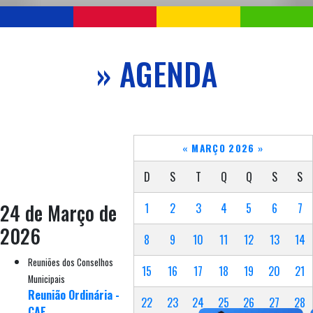
» AGENDA
«
MARÇO 2026
»
D
S
T
Q
Q
S
S
24 de Março de
1
2
3
4
5
6
7
2026
8
9
10
11
12
13
14
Reuniões dos Conselhos
15
16
17
18
19
20
21
Municipais
Reunião Ordinária -
22
23
24
25
26
27
28
CAE