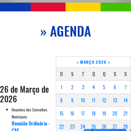
» AGENDA
«
MARÇO 2026
»
D
S
T
Q
Q
S
S
26 de Março de
1
2
3
4
5
6
7
2026
8
9
10
11
12
13
14
Reuniões dos Conselhos
15
16
17
18
19
20
21
Municipais
Reunião Ordinária -
22
23
24
25
26
27
28
CAE