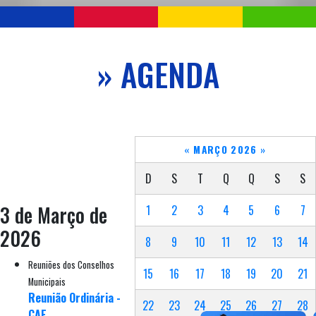
» AGENDA
«
MARÇO 2026
»
D
S
T
Q
Q
S
S
3 de Março de
1
2
3
4
5
6
7
2026
8
9
10
11
12
13
14
Reuniões dos Conselhos
15
16
17
18
19
20
21
Municipais
Reunião Ordinária -
22
23
24
25
26
27
28
CAE