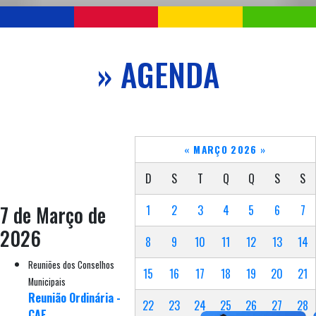
» AGENDA
«
MARÇO 2026
»
D
S
T
Q
Q
S
S
7 de Março de
1
2
3
4
5
6
7
2026
8
9
10
11
12
13
14
Reuniões dos Conselhos
15
16
17
18
19
20
21
Municipais
Reunião Ordinária -
22
23
24
25
26
27
28
CAE