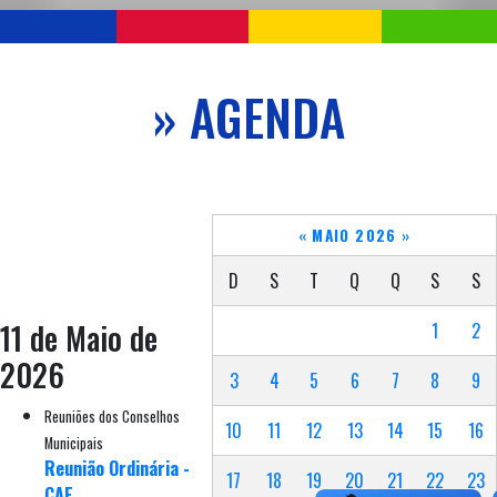
» AGENDA
«
MAIO 2026
»
D
S
T
Q
Q
S
S
11 de Maio de
1
2
2026
3
4
5
6
7
8
9
Reuniões dos Conselhos
10
11
12
13
14
15
16
Municipais
Reunião Ordinária -
17
18
19
20
21
22
23
CAE