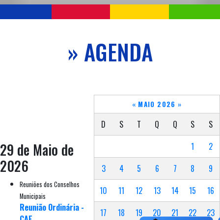
» AGENDA
«
MAIO 2026
»
D
S
T
Q
Q
S
S
29 de Maio de
1
2
2026
3
4
5
6
7
8
9
Reuniões dos Conselhos
10
11
12
13
14
15
16
Municipais
Reunião Ordinária -
17
18
19
20
21
22
23
CAE