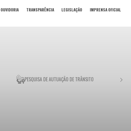
OUVIDORIA
TRANSPARÊNCIA
LEGISLAÇÃO
IMPRENSA OFICIAL
PESQUISA DE AUTUAÇÃO DE TRÂNSITO
NEGO