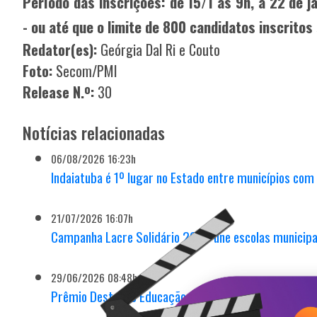
Período das inscrições: de 15/1 às 9h, a 22 de
- ou até que o limite de 800 candidatos inscritos 
Redator(es):
Geórgia Dal Ri e Couto
Foto:
Secom/PMI
Release N.º:
30
Notícias relacionadas
06/08/2026 16:23h
Indaiatuba é 1º lugar no Estado entre municípios co
21/07/2026 16:07h
Campanha Lacre Solidário 2026 une escolas municipa
29/06/2026 08:48h
Prêmio Destaque Educação 2026 homenageia 231 est