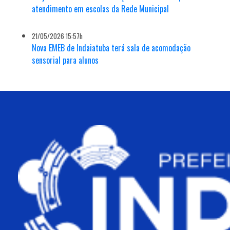
atendimento em escolas da Rede Municipal
21/05/2026 15:57h
Nova EMEB de Indaiatuba terá sala de acomodação
sensorial para alunos