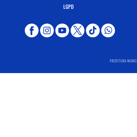
LGPD
PREFEITURA MUNICI