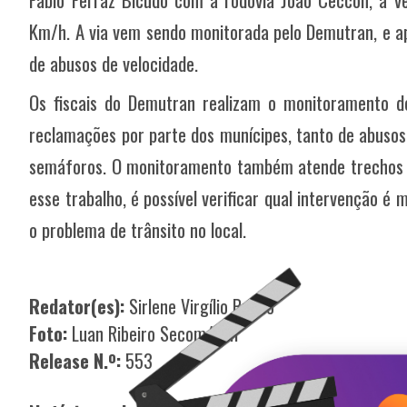
Km/h. A via vem sendo monitorada pelo Demutran, e ap
de abusos de velocidade.
Os fiscais do Demutran realizam o monitoramento d
reclamações por parte dos munícipes, tanto de abusos
semáforos. O monitoramento também atende trechos 
esse trabalho, é possível verificar qual intervenção é m
o problema de trânsito no local.
Redator(es):
Sirlene Virgílio Bueno
Foto:
Luan Ribeiro Secom/PMI
Release N.º:
553