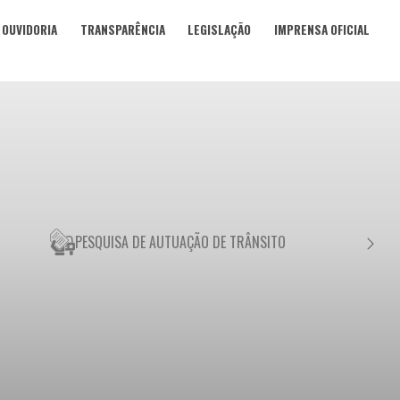
OUVIDORIA
TRANSPARÊNCIA
LEGISLAÇÃO
IMPRENSA OFICIAL
PESQUISA DE AUTUAÇÃO DE TRÂNSITO
NEGO