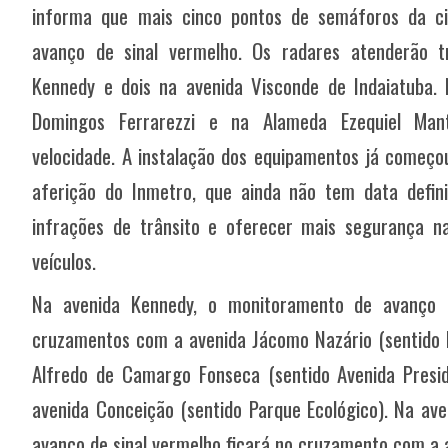
informa que mais cinco pontos de semáforos da ci
avanço de sinal vermelho. Os radares atenderão t
Kennedy e dois na avenida Visconde de Indaiatuba.
Domingos Ferrarezzi e na Alameda Ezequiel Mant
velocidade. A instalação dos equipamentos já começo
aferição do Inmetro, que ainda não tem data defini
infrações de trânsito e oferecer mais segurança n
veículos.
Na avenida Kennedy, o monitoramento de avanço d
cruzamentos com a avenida Jácomo Nazário (sentido P
Alfredo de Camargo Fonseca (sentido Avenida Presi
avenida Conceição (sentido Parque Ecológico). Na ave
avanço de sinal vermelho ficará no cruzamento com a a