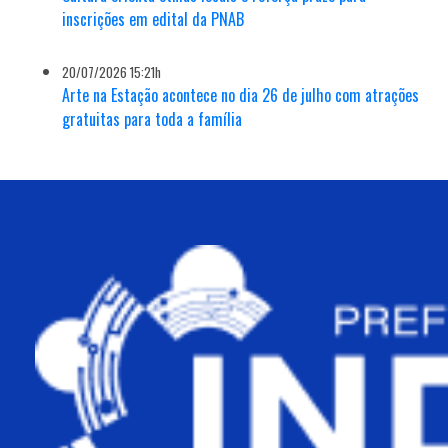
inscrições em edital da PNAB
20/07/2026 15:21h
Arte na Estação acontece no dia 26 de julho com atrações
gratuitas para toda a família