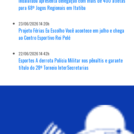
Indaiatuba apresenta delegação com mais de 400 atletas
para 68º Jogos Regionais em Itatiba
23/06/2026 14:20h
Projeto Férias Eu Escolho Você acontece em julho e chega
ao Centro Esportivo Rei Pelé
22/06/2026 14:42h
Esportes A derrota Polícia Militar nos pênaltis e garante
título do 28º Torneio InterSecretarias