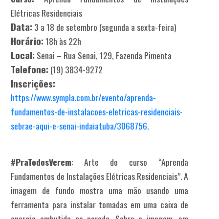
Elétricas Residenciais
Data:
3 a 18 de setembro (segunda a sexta-feira)
Horário:
18h às 22h
Local:
Senai – Rua Senai, 129, Fazenda Pimenta
Telefone:
(19) 3834-9272
Inscrições:
https://www.sympla.com.br/evento/aprenda-
fundamentos-de-instalacoes-eletricas-residenciais-
sebrae-aqui-e-senai-indaiatuba/3068756
.
#PraTodosVerem
: Arte do curso “Aprenda
Fundamentos de Instalações Elétricas Residenciais”. A
imagem de fundo mostra uma mão usando uma
ferramenta para instalar tomadas em uma caixa de
energia embutida na parede. Sobre a imagem, em