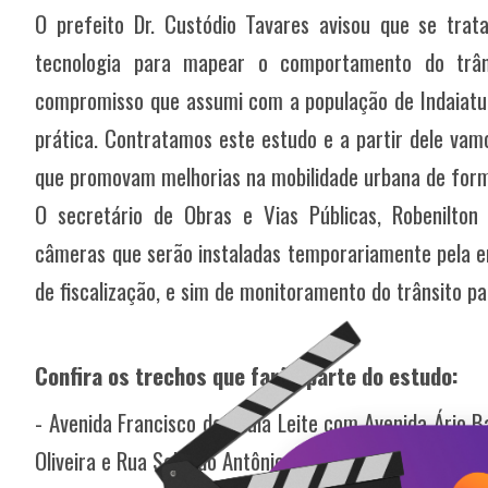
O prefeito Dr. Custódio Tavares avisou que se tra
tecnologia para mapear o comportamento do trân
compromisso que assumi com a população de Indaiatu
prática. Contratamos este estudo e a partir dele vamo
que promovam melhorias na mobilidade urbana de forma
O secretário de Obras e Vias Públicas, Robenilton
câmeras que serão instaladas temporariamente pela 
de fiscalização, e sim de monitoramento do trânsito pa
Confira os trechos que farão parte do estudo:
- Avenida Francisco de Paula Leite com Avenida Ário B
Oliveira e Rua Soldado Antônio Lopes Pereira; -