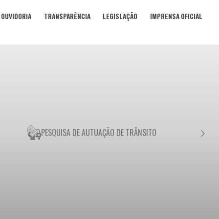
OUVIDORIA
TRANSPARÊNCIA
LEGISLAÇÃO
IMPRENSA OFICIAL
PESQUISA DE AUTUAÇÃO DE TRÂNSITO
NEGO