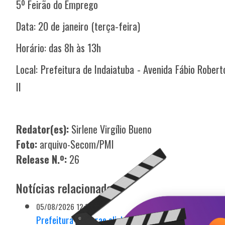
5º Feirão do Emprego
Data: 20 de janeiro (terça-feira)
Horário: das 8h às 13h
Local: Prefeitura de Indaiatuba - Avenida Fábio Rober
II
Redator(es):
Sirlene Virgílio Bueno
Foto:
arquivo-Secom/PMI
Release N.º:
26
Notícias relacionadas
05/08/2026 12:38h
Prefeitura e Sebrae alinham estratégias para fortale