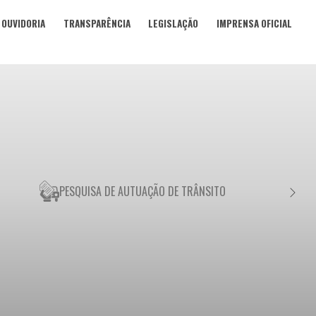
OUVIDORIA
TRANSPARÊNCIA
LEGISLAÇÃO
IMPRENSA OFICIAL
PESQUISA DE AUTUAÇÃO DE TRÂNSITO
NEGO