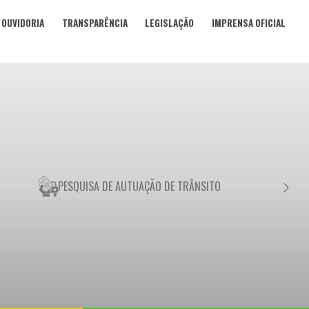
OUVIDORIA
TRANSPARÊNCIA
LEGISLAÇÃO
IMPRENSA OFICIAL
PESQUISA DE AUTUAÇÃO DE TRÂNSITO
NEGO