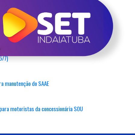
iniciadas
om Rua Antônio Cantelli recebe novo semáforo
5/7)
para manutenção do SAAE
 para motoristas da concessionária SOU