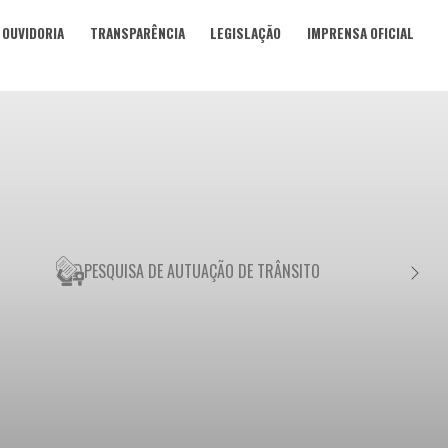
OUVIDORIA
TRANSPARÊNCIA
LEGISLAÇÃO
IMPRENSA OFICIAL
PESQUISA DE AUTUAÇÃO DE TRÂNSITO
NEGO