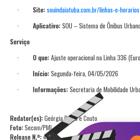
·
Site:
souindaiatuba.com.br/linhas-e-horarios
·
Aplicativo:
SOU – Sistema de Ônibus Urbano (
Serviço
·
O que:
Ajuste operacional na Linha 336 (Europ
·
Início:
Segunda-feira, 04/05/2026
·
Informações:
Secretaria de Mobilidade Urb
Redator(es):
Geórgia Dal Ri e Couto
Foto:
Secom/PMI
Release N.º:
436