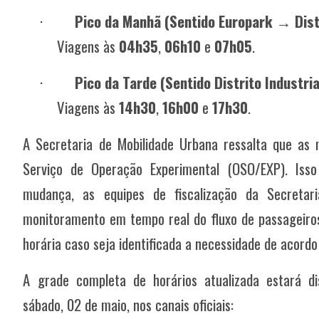
·
Pico da Manhã (Sentido Europark → Distr
Viagens às
04h35
,
06h10
e
07h05
.
·
Pico da Tarde (Sentido Distrito Industri
Viagens às
14h30
,
16h00
e
17h30
.
A Secretaria de Mobilidade Urbana ressalta que a
Serviço de Operação Experimental (OSO/EXP). Isso 
mudança, as equipes de fiscalização da Secretar
monitoramento em tempo real do fluxo de passageiros
horária caso seja identificada a necessidade de acord
A grade completa de horários atualizada estará di
sábado, 02 de maio, nos canais oficiais: