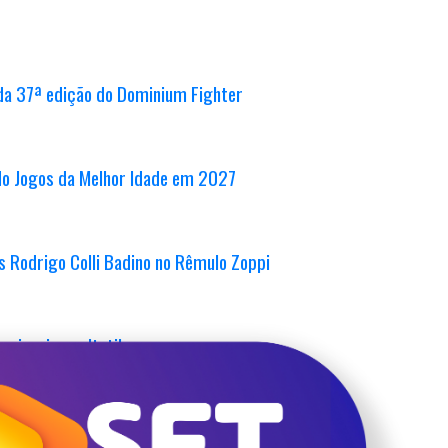
da 37ª edição do Dominium Fighter
ndo Jogos da Melhor Idade em 2027
s Rodrigo Colli Badino no Rêmulo Zoppi
egionais em Itatiba
 ADCC Latin America neste sábado (25)