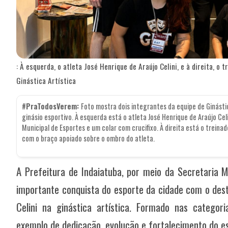
: À esquerda, o atleta José Henrique de Araújo Celini, e à direita, o
Ginástica Artística
#PraTodosVerem:
Foto mostra dois integrantes da equipe de Ginásti
ginásio esportivo. À esquerda está o atleta José Henrique de Araújo Ce
Municipal de Esportes e um colar com crucifixo. À direita está o trei
com o braço apoiado sobre o ombro do atleta.
A Prefeitura de Indaiatuba, por meio da Secretaria M
importante conquista do esporte da cidade com o dest
Celini na ginástica artística. Formado nas categor
exemplo de dedicação, evolução e fortalecimento do es