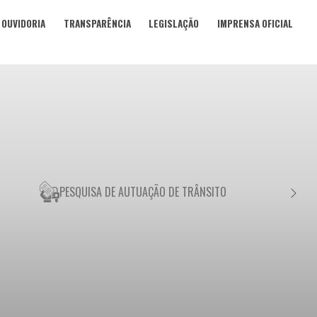
OUVIDORIA
TRANSPARÊNCIA
LEGISLAÇÃO
IMPRENSA OFICIAL
PESQUISA DE AUTUAÇÃO DE TRÂNSITO
NEGO