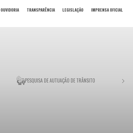
OUVIDORIA
TRANSPARÊNCIA
LEGISLAÇÃO
IMPRENSA OFICIAL
PESQUISA DE AUTUAÇÃO DE TRÂNSITO
NEGO