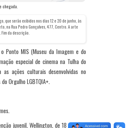
e chegada.
, que serão exibidos nos dias 12 e 20 de junho, às
o, na Rua Pedro Gonçalves, 477, Centro. A arte
Fim da descrição.
om o Ponto MIS (Museu da Imagem e do
amação especial de cinema na Tulha do
m as ações culturais desenvolvidas no
ês do Orgulho LGBTQIA+.
lmes.
ção juvenil, Wellington, de 18 anos, se