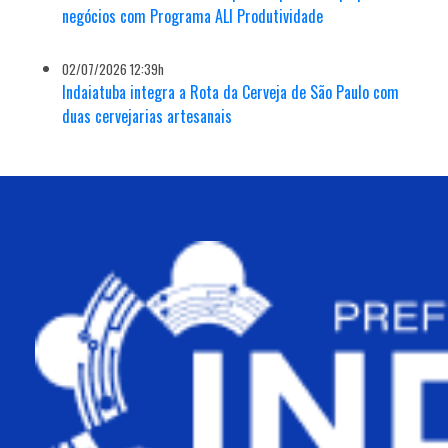
negócios com Programa ALI Produtividade
02/07/2026 12:39h
Indaiatuba integra a Rota da Cerveja de São Paulo com
duas cervejarias artesanais