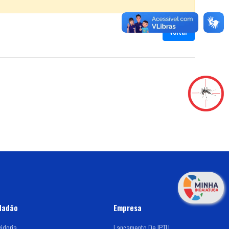
Voltar
dadão
Empresa
idoria
Lançamento De IPTU