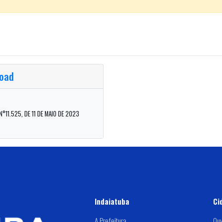
oad
°11.525, DE 11 DE MAIO DE 2023
Indaiatuba
Ci
A Prefeitura
Ouv