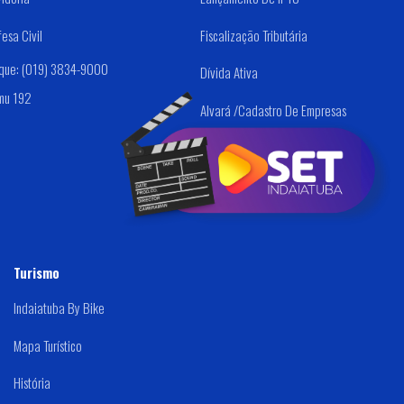
esa Civil
Fiscalização Tributária
sque: (019) 3834-9000
Dívida Ativa
mu 192
Alvará /Cadastro De Empresas
Tesouraria - (PAGTO
FORNECEDORES)
Turismo
Indaiatuba By Bike
Mapa Turístico
História