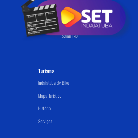
Ouvidoria
Defesa Civil
Disque: (019) 3834-9000
Samu 192
Turismo
Indaiatuba By Bike
Mapa Turístico
História
Serviços