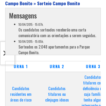
Campo Bonito » Sorteio Campo Bonito
Mensagens
10/04/2015 - 15:07h.
Os candidatos sorteados receberâo uma carta
comunicatória com as orientações a serem seguidas.
10/04/2015 - 15:05h.
Sorteados os 2.048 apartamentos para o Parque
Campo Bonito.
10/04/2015 - 15:04h.
Definidos os 136 candidatos suplentes Urna 05 -
URNA 1
URNA 2
URNA 3
Grupo 2 - Que atendem até dois critérios.
10/04/2015 - 14:57h.
Candidatos
Iniciada a definição dos 136 suplentes Grupo 2.
titulares com
10/04/2015 - 14:56h.
Candidatos
Candidatos
deficiência ou
Definidos os 452 candidatos sorteados para a Urna
residentes em
titulares ou
cuja família
05 - Grupo 2 - Que atendem até dois critérios.
áreas de risco
cônjuges idosos
tenha algum
integrante com