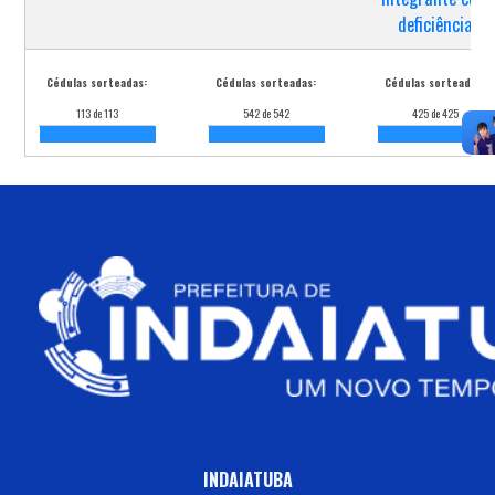
Todas as mensagens »
deficiência
Cédulas sorteadas:
Cédulas sorteadas:
Cédulas sorteadas:
113 de 113
542 de 542
425 de 425
INDAIATUBA