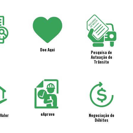
Doe Aqui
Pesquisa de
Autuação de
Trânsito
eAprove
Valor
Negociação de
Débitos