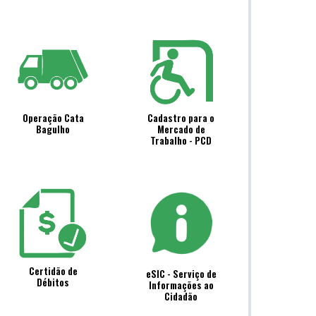
Operação Cata
Cadastro para o
Bagulho
Mercado de
Trabalho - PCD
Certidão de
eSIC - Serviço de
Débitos
Informações ao
Cidadão