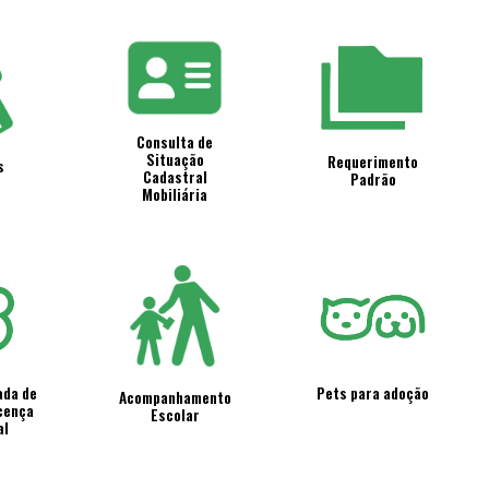
Consulta de
Situação
Requerimento
s
Cadastral
Padrão
Mobiliária
ada de
Pets para adoção
Acompanhamento
icença
Escolar
al