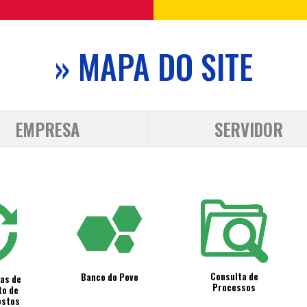
» MAPA DO SITE
EMPRESA
SERVIDOR
Consulta de
Banco do Povo
ias de
Processos
to de
ostos