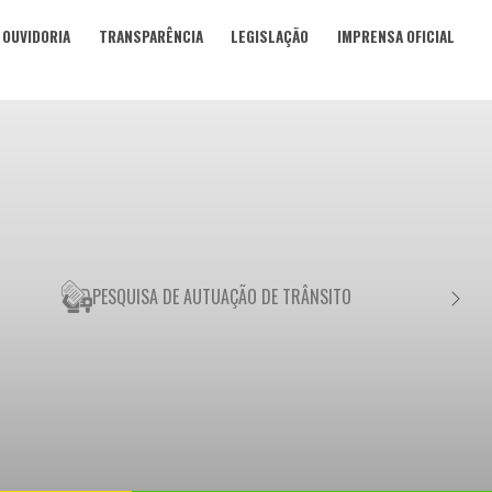
OUVIDORIA
TRANSPARÊNCIA
LEGISLAÇÃO
IMPRENSA OFICIAL
PESQUISA DE AUTUAÇÃO DE TRÂNSITO
NEGO