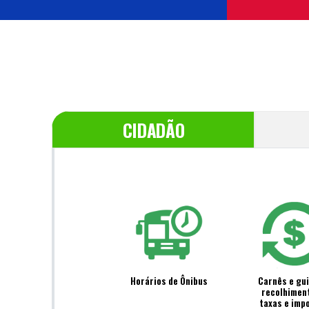
CIDADÃO
Horários de Ônibus
Carnês e gu
recolhimen
taxas e imp