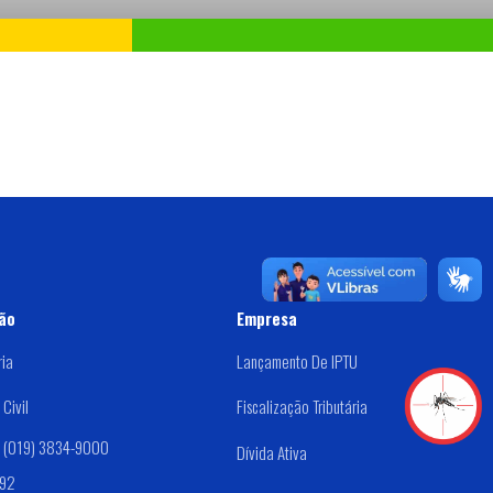
ão
Empresa
ria
Lançamento De IPTU
Civil
Fiscalização Tributária
: (019) 3834-9000
Dívida Ativa
192