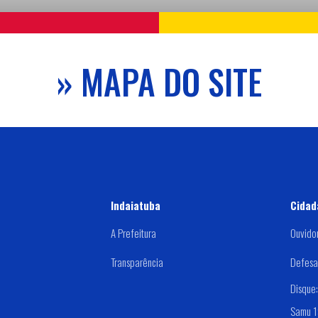
» MAPA DO SITE
Indaiatuba
Cidad
A Prefeitura
Ouvido
Transparência
Defesa 
Disque
Samu 