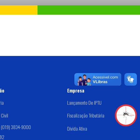
ão
Empresa
ria
Lançamento De IPTU
Civil
Fiscalização Tributária
: (019) 3834-9000
Dívida Ativa
192