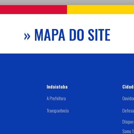
» MAPA DO SITE
Indaiatuba
Cidad
A Prefeitura
Ouvido
Transparência
Defesa 
Disque
Samu 