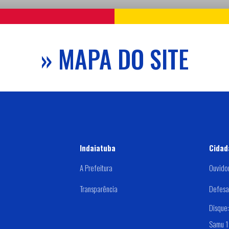
» MAPA DO SITE
Indaiatuba
Cidad
A Prefeitura
Ouvido
Transparência
Defesa 
Disque
Samu 