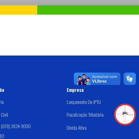
ão
Empresa
ria
Lançamento De IPTU
Civil
Fiscalização Tributária
: (019) 3834-9000
Dívida Ativa
192