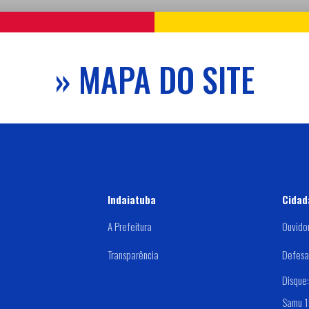
» MAPA DO SITE
Indaiatuba
Cidad
A Prefeitura
Ouvido
Transparência
Defesa 
Disque
Samu 