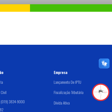
ão
Empresa
ria
Lançamento De IPTU
Civil
Fiscalização Tributária
: (019) 3834-9000
Dívida Ativa
192