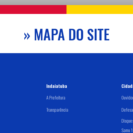
» MAPA DO SITE
Indaiatuba
Cidad
A Prefeitura
Ouvido
Transparência
Defesa 
Disque
Samu 