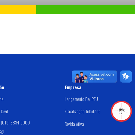
ão
Empresa
ria
Lançamento De IPTU
Civil
Fiscalização Tributária
: (019) 3834-9000
Dívida Ativa
192