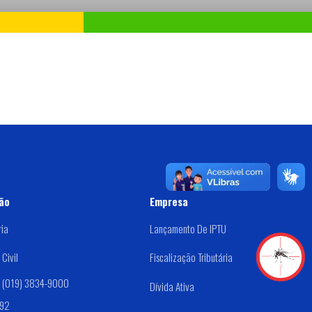
ão
Empresa
ria
Lançamento De IPTU
Civil
Fiscalização Tributária
: (019) 3834-9000
Dívida Ativa
192