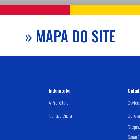
» MAPA DO SITE
Indaiatuba
Cidad
A Prefeitura
Ouvido
Transparência
Defesa 
Disque
Samu 