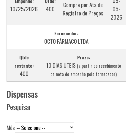
05-
Empenho:
Qtde:
Compra por Ata de
10725/2026
400
05-
Registro de Preços
2026
Fornecedor:
OCTO FÁRMACO LTDA
Qtde
Prazo:
10 DIAS UTEIS
restante:
(a partir do recebimento
400
da nota de empenho pelo fornecedor)
Dispensas
Pesquisar
Mês