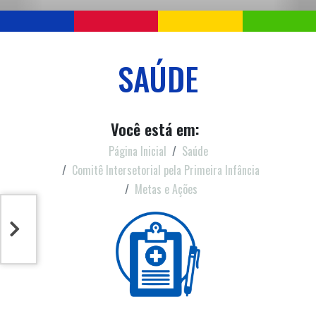
SAÚDE
Você está em:
Página Inicial
Saúde
Comitê Intersetorial pela Primeira Infância
Metas e Ações